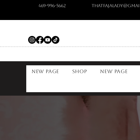
469-996-5662
ThatFajaLady@gmai
New Page
Shop
New Page